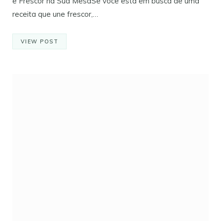
e Frescor na Sua MesaSe você está em busca de uma
receita que une frescor,…
VIEW POST