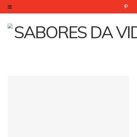
P
i
n
t
e
r
e
s
t