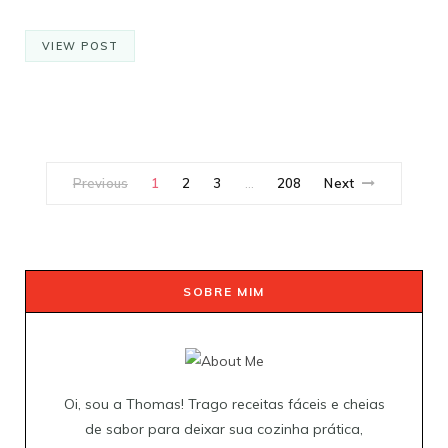
VIEW POST
Previous
1
2
3
208
Next
…
SOBRE MIM
Oi, sou a Thomas! Trago receitas fáceis e cheias
de sabor para deixar sua cozinha prática,