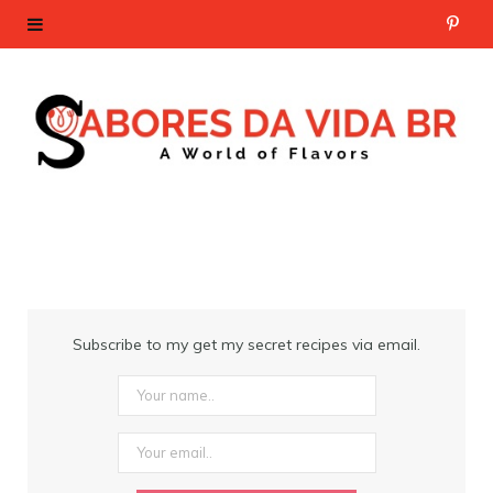
P
i
n
t
e
r
e
Subscribe to my get my secret recipes via email.
s
t