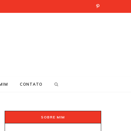
P
i
n
t
e
r
e
MIM
CONTATO
s
t
SOBRE MIM