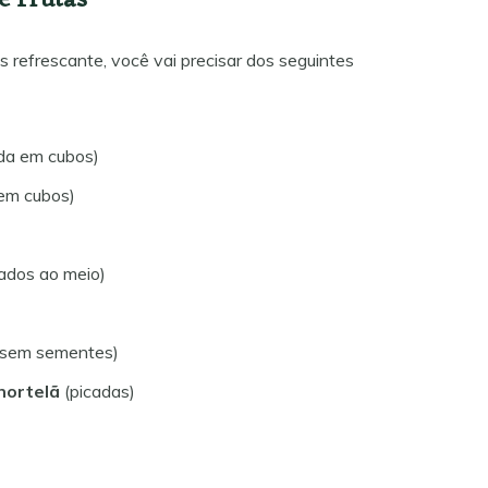
e Frutas
s refrescante, você vai precisar dos seguintes
da em cubos)
em cubos)
)
ados ao meio)
sem sementes)
 hortelã
(picadas)