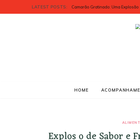
LATEST POSTS:
Camarão Gratinado: Uma Explosão 
HOME
ACOMPANHAME
ALIMEN
Explos o de Sabor e F