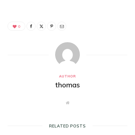
0
AUTHOR
thomas
W
e
b
s
i
t
RELATED POSTS
e