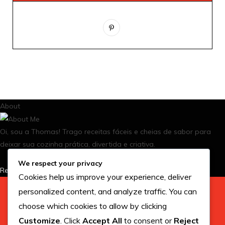
P
i
n
t
e
About
r
e
Oi, sou a Thomas! Trago receitas fáceis e cheias de sabor para
deixar sua cozinha prática, divertida e criativa.
s
We respect your privacy
t
Read More
Cookies help us improve your experience, deliver
personalized content, and analyze traffic. You can
choose which cookies to allow by clicking
Customize
. Click
Accept All
to consent or
Reject