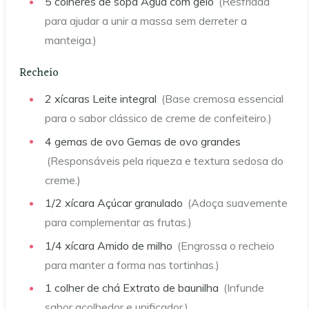
5
colheres de sopa
Água com gelo
(Resfriada
para ajudar a unir a massa sem derreter a
manteiga.)
Recheio
2
xícaras
Leite integral
(Base cremosa essencial
para o sabor clássico de creme de confeiteiro.)
4
gemas de ovo
Gemas de ovo grandes
(Responsáveis pela riqueza e textura sedosa do
creme.)
1/2
xícara
Açúcar granulado
(Adoça suavemente
para complementar as frutas.)
1/4
xícara
Amido de milho
(Engrossa o recheio
para manter a forma nas tortinhas.)
1
colher de chá
Extrato de baunilha
(Infunde
sabor acolhedor e unificador.)