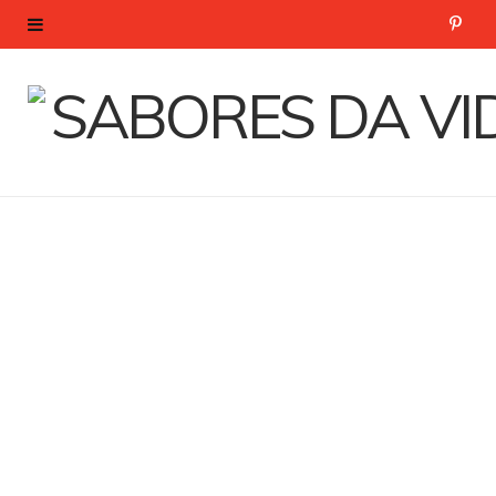
P
i
n
t
e
r
e
s
t