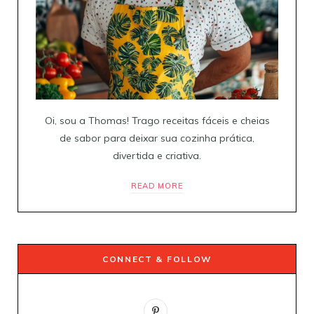
Oi, sou a Thomas! Trago receitas fáceis e cheias
de sabor para deixar sua cozinha prática,
divertida e criativa.
READ MORE
CONNECT & FOLLOW
P