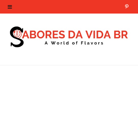
P
i
n
t
e
r
e
s
t