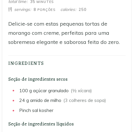
MINUTES
total time
35
MINUTES
servings
calories
8
250
PORÇÕES
Delicie-se com estas pequenas tortas de
morango com creme, perfeitas para uma
sobremesa elegante e saborosa feita do zero.
INGREDIENTS
Seção de ingredientes secos
100
g
açúcar granulado
(½ xícara)
24
g
amido de milho
(3 colheres de sopa)
Pinch
sal kosher
Seção de ingredientes líquidos