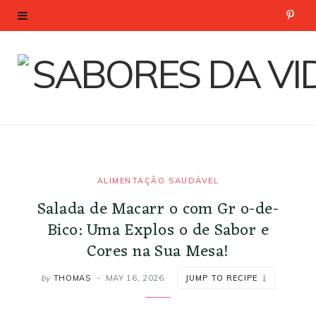
P
i
n
t
e
r
ALIMENTAÇÃO SAUDÁVEL
Salada de Macarr o com Gr o-de-
e
Bico: Uma Explos o de Sabor e
s
Cores na Sua Mesa!
t
by
THOMAS
MAY 16, 2026
JUMP TO RECIPE