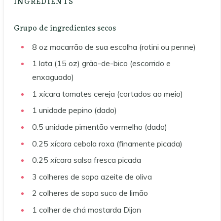
INGREDIENTS
Grupo de ingredientes secos
8
oz
macarrão de sua escolha (rotini ou penne)
1
lata (15 oz)
grão-de-bico (escorrido e
enxaguado)
1
xícara
tomates cereja (cortados ao meio)
1
unidade
pepino (dado)
0.5
unidade
pimentão vermelho (dado)
0.25
xícara
cebola roxa (finamente picada)
0.25
xícara
salsa fresca picada
3
colheres de sopa
azeite de oliva
2
colheres de sopa
suco de limão
1
colher de chá
mostarda Dijon