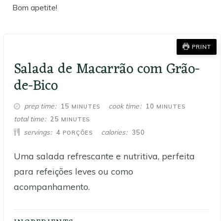
Bom apetite!
PRINT
Salada de Macarrão com Grão-
de-Bico
MINUTES
MINUTES
prep time
cook time
15
10
MINUTES
MINUTES
MINUTES
total time
25
MINUTES
servings
calories
4
350
PORÇÕES
Uma salada refrescante e nutritiva, perfeita
para refeições leves ou como
acompanhamento.