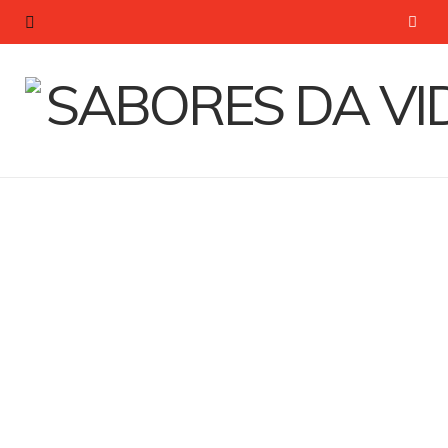
P
i
n
t
e
r
e
s
t