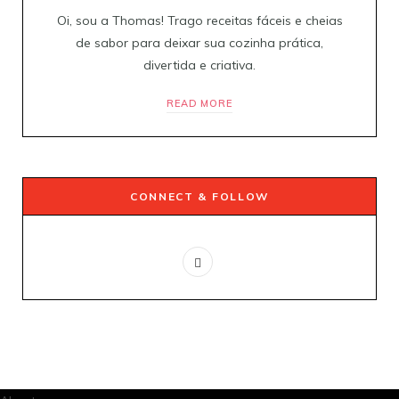
Oi, sou a Thomas! Trago receitas fáceis e cheias
de sabor para deixar sua cozinha prática,
divertida e criativa.
READ MORE
CONNECT & FOLLOW
P
i
n
t
e