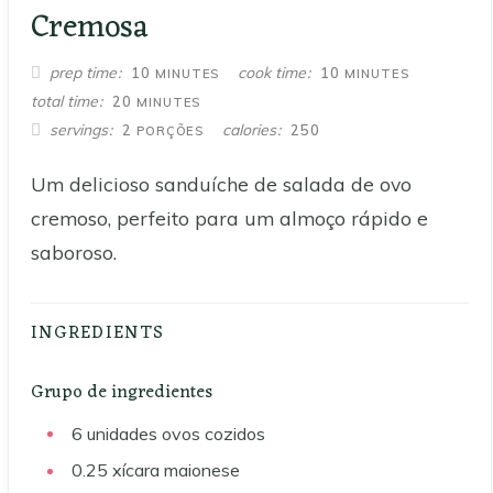
Cremosa
MINUTES
MINUTES
prep time
cook time
10
10
MINUTES
MINUTES
MINUTES
total time
20
MINUTES
servings
calories
2
250
PORÇÕES
Um delicioso sanduíche de salada de ovo
cremoso, perfeito para um almoço rápido e
saboroso.
INGREDIENTS
Grupo de ingredientes
6
unidades
ovos cozidos
0.25
xícara
maionese