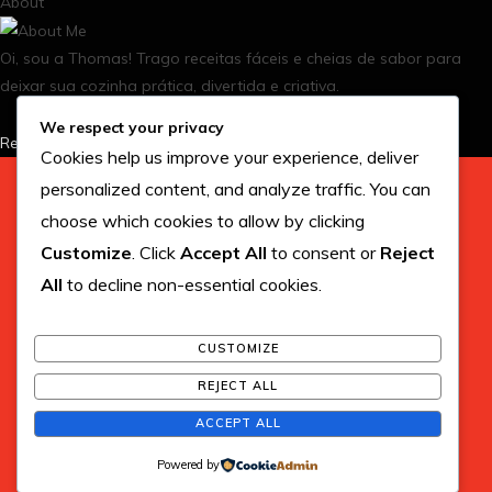
About
r
e
Oi, sou a Thomas! Trago receitas fáceis e cheias de sabor para
deixar sua cozinha prática, divertida e criativa.
s
We respect your privacy
t
Read More
Cookies help us improve your experience, deliver
personalized content, and analyze traffic. You can
choose which cookies to allow by clicking
Customize
. Click
Accept All
to consent or
Reject
All
to decline non-essential cookies.
CONTATO
POLÍTICA DE PRIVACIDADE
GDPR
SOBRE MIM
TERMOS DE USO
CUSTOMIZE
REJECT ALL
© 2026 SABORESDAVIDABR.COM
ACCEPT ALL
Powered by
TOP