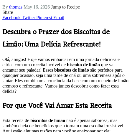
By
thomas
May 16, 2026
Jump to Recipe
Share
Facebook
Twitter
Pinterest
Email
Descubra o Prazer dos Biscoitos de
Limão: Uma Delícia Refrescante!
Olá, amigos! Hoje vamos embarcar em uma jornada deliciosa e
cítrica com uma receita incrível de
biscoito de limão
que vai
encantar seu paladar! Esses
biscoitos de limão
são perfeitos para
qualquer ocasião, seja uma tarde de chá ou uma sobremesa após o
jantar. Eles combinam a crocância da base com um recheio de limão
cremoso e refrescante. Vamos juntos descobrir como fazer essa
delícia?
Por que Você Vai Amar Esta Receita
Esta receita de
biscoitos de limão
não é apenas saborosa, mas
também cheia de benefícios que a tornam uma escolha irresistível.
Aqui estão algumas razões para você se apaixonar por ela: