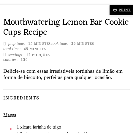
PRINT
Mouthwatering Lemon Bar Cookie
Cups Recipe
MINUTES
MINUTES
prep time
cook time
15
30
MINUTES
MINUTES
MINUTES
total time
45
MINUTES
servings
12
PORÇÕES
calories
150
Delicie-se com essas irresistíveis tortinhas de limão em
forma de biscoito, perfeitas para qualquer ocasião.
INGREDIENTS
Massa
1
xícara
farinha de trigo