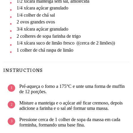
1/2
xícara
manteiga sem sal, amolecida
1/4
xícara
açúcar granulado
1/4
colher de chá
sal
2
ovos grandes
ovos
3/4
xícara
açúcar granulado
2
colheres de sopa
farinha de trigo
1/4
xícara
suco de limão fresco
((cerca de 2 limões))
1
colher de chá
raspa de limão
INSTRUCTIONS
Pré-aqueça o forno a 175°C e unte uma forma de muffin
de 12 porções.
Misture a manteiga e o açúcar até ficar cremoso, depois
adicione a farinha e o sal até formar uma massa.
Pressione cerca de 1 colher de sopa da massa em cada
forminha, formando uma base fina.