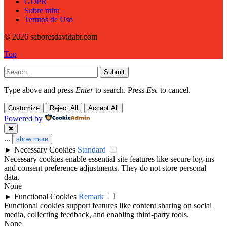
GDPR
Sobre mim
Termos de Uso
© 2026 saboresdavidabr.com
Top
Submit
Type above and press
Enter
to search. Press
Esc
to cancel.
Customize
Reject All
Accept All
Powered by
✖
...
show more
►
Necessary Cookies
Standard
Necessary cookies enable essential site features like secure log-ins
and consent preference adjustments. They do not store personal
data.
None
►
Functional Cookies
Remark
Functional cookies support features like content sharing on social
media, collecting feedback, and enabling third-party tools.
None