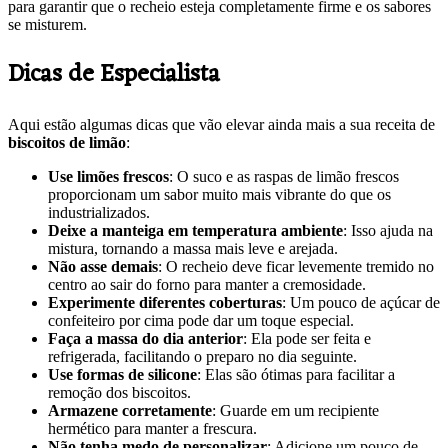
para garantir que o recheio esteja completamente firme e os sabores
se misturem.
Dicas de Especialista
Aqui estão algumas dicas que vão elevar ainda mais a sua receita de
biscoitos de limão
:
Use limões frescos
: O suco e as raspas de limão frescos
proporcionam um sabor muito mais vibrante do que os
industrializados.
Deixe a manteiga em temperatura ambiente
: Isso ajuda na
mistura, tornando a massa mais leve e arejada.
Não asse demais
: O recheio deve ficar levemente tremido no
centro ao sair do forno para manter a cremosidade.
Experimente diferentes coberturas
: Um pouco de açúcar de
confeiteiro por cima pode dar um toque especial.
Faça a massa do dia anterior
: Ela pode ser feita e
refrigerada, facilitando o preparo no dia seguinte.
Use formas de silicone
: Elas são ótimas para facilitar a
remoção dos biscoitos.
Armazene corretamente
: Guarde em um recipiente
hermético para manter a frescura.
Não tenha medo de personalizar
: Adicione um pouco de