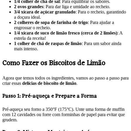
1/4 colher de chá de sal
: Para equilibrar os sabores.
2 ovos grandes
: Para dar liga e umidade ao recheio.
3/4 xícara de açúcar granulado
: Para o recheio, garantindo
a doçura ideal.
2 colheres de sopa de farinha de trigo
: Para ajudar a
engrossar o recheio.
1/4 xícara de suco de limão fresco (cerca de 2 limões)
: A
estrela da receita!
1 colher de chá de raspas de limão
: Para um sabor ainda
mais intenso.
Como Fazer os Biscoitos de Limão
Agora que temos todos os ingredientes, vamos ao passo a passo para
criar essas
delícias de biscoito de limão
.
Passo 1: Pré-aqueça e Prepare a Forma
Pré-aqueça seu forno a 350°F (175°C). Unte uma forma de muffin
com 12 cavidades ou forre com forminhas de papel para evitar que
grudem.