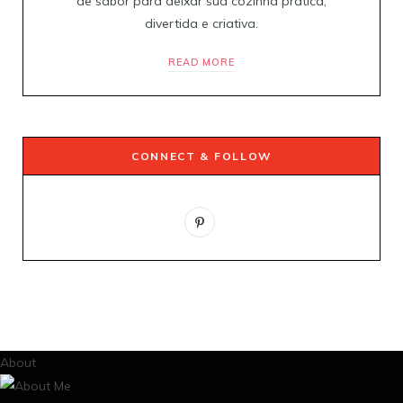
de sabor para deixar sua cozinha prática,
divertida e criativa.
READ MORE
CONNECT & FOLLOW
P
i
n
t
e
About
r