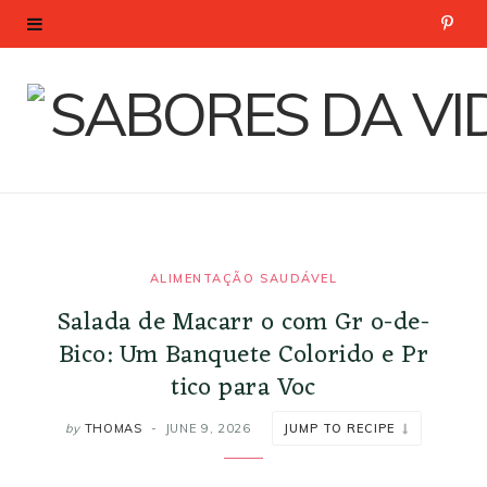
P
i
n
t
e
r
ALIMENTAÇÃO SAUDÁVEL
Salada de Macarr o com Gr o-de-
e
Bico: Um Banquete Colorido e Pr
s
tico para Voc
t
by
THOMAS
JUNE 9, 2026
JUMP TO RECIPE