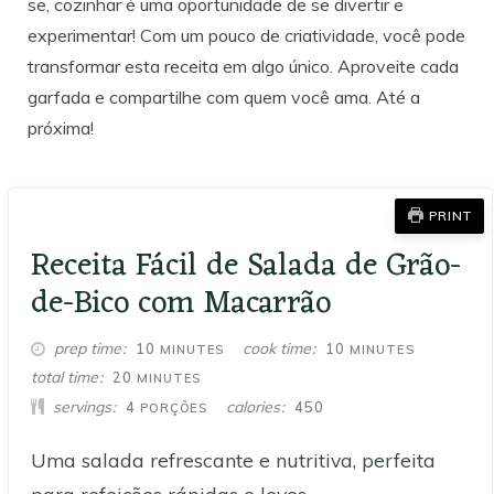
se, cozinhar é uma oportunidade de se divertir e
experimentar! Com um pouco de criatividade, você pode
transformar esta receita em algo único. Aproveite cada
garfada e compartilhe com quem você ama. Até a
próxima!
PRINT
Receita Fácil de Salada de Grão-
de-Bico com Macarrão
MINUTES
MINUTES
prep time
cook time
10
10
MINUTES
MINUTES
MINUTES
total time
20
MINUTES
servings
calories
4
450
PORÇÕES
Uma salada refrescante e nutritiva, perfeita
para refeições rápidas e leves.