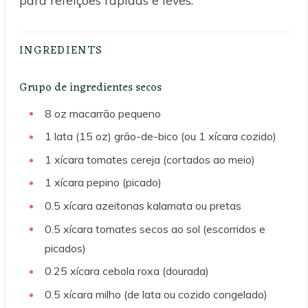
INGREDIENTS
Grupo de ingredientes secos
8
oz
macarrão pequeno
1
lata (15 oz)
grão-de-bico (ou 1 xícara cozido)
1
xícara
tomates cereja (cortados ao meio)
1
xícara
pepino (picado)
0.5
xícara
azeitonas kalamata ou pretas
0.5
xícara
tomates secos ao sol (escorridos e
picados)
0.25
xícara
cebola roxa (dourada)
0.5
xícara
milho (de lata ou cozido congelado)