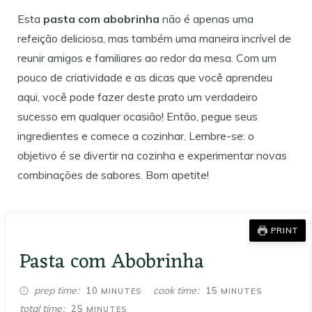
Esta
pasta com abobrinha
não é apenas uma
refeição deliciosa, mas também uma maneira incrível de
reunir amigos e familiares ao redor da mesa. Com um
pouco de criatividade e as dicas que você aprendeu
aqui, você pode fazer deste prato um verdadeiro
sucesso em qualquer ocasião! Então, pegue seus
ingredientes e comece a cozinhar. Lembre-se: o
objetivo é se divertir na cozinha e experimentar novas
combinações de sabores. Bom apetite!
PRINT
Pasta com Abobrinha
MINUTES
MINUTES
prep time
cook time
10
15
MINUTES
MINUTES
MINUTES
total time
25
MINUTES