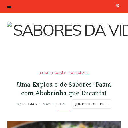
P
i
n
t
e
r
ALIMENTAÇÃO SAUDÁVEL
Uma Explos o de Sabores: Pasta
e
com Abobrinha que Encanta!
s
by
THOMAS
MAY 16, 2026
JUMP TO RECIPE
t