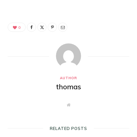
0
AUTHOR
thomas
W
e
b
s
i
t
RELATED POSTS
e